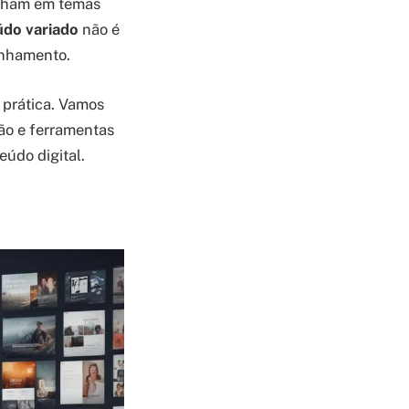
ulham em temas
do variado
não é
linhamento.
e prática. Vamos
ção e ferramentas
eúdo digital.