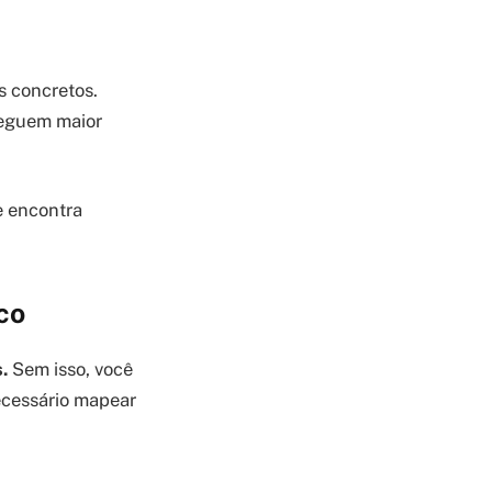
s concretos.
seguem maior
ue encontra
co
.
Sem isso, você
necessário mapear