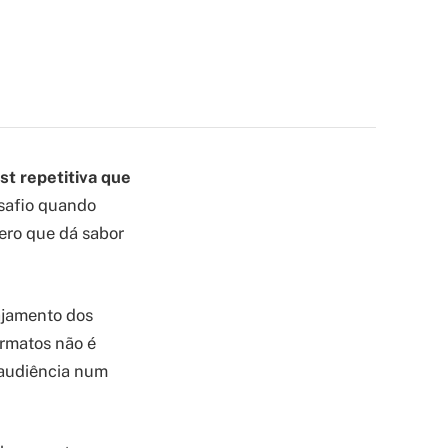
t repetitiva que
safio quando
ero que dá sabor
jamento dos
ormatos não é
 audiência num