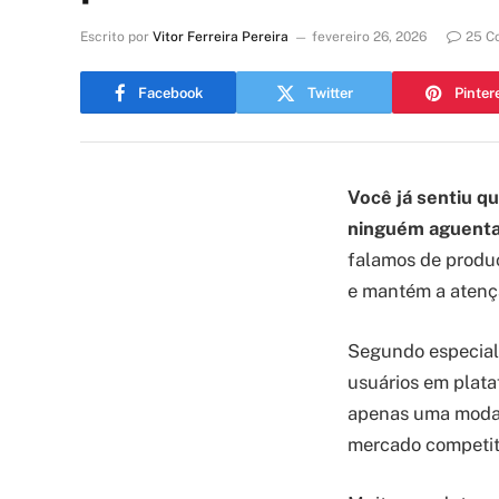
Escrito por
Vitor Ferreira Pereira
fevereiro 26, 2026
25 C
Facebook
Twitter
Pinter
Você já sentiu q
ninguém aguenta
falamos de produç
e mantém a atençã
Segundo especial
usuários em plata
apenas uma moda,
mercado competit