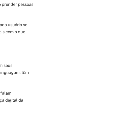
e prender pessoas
cada usuário se
mais com o que
m seus
 linguagens têm
 falam
a digital da